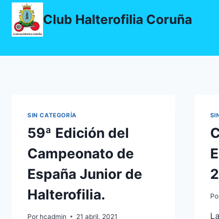
Saltar
Club Halterofilia Coruña
al
contenido
SIN CATEGORÍA
SI
59ª Edición del
C
Campeonato de
E
España Junior de
2
Halterofilia.
Po
La
Por
hcadmin
21 abril, 2021