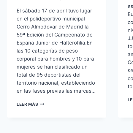
es
El sábado 17 de abril tuvo lugar
Eu
en el polideportivo municipal
co
Cerro Almodovar de Madrid la
ni
59ª Edición del Campeonato de
JJ
España Junior de Halterofilia.En
to
las 10 categorías de peso
am
corporal para hombres y 10 para
Co
mujeres se han clasificado un
se
total de 95 deportistas del
co
territorio nacional, estableciendo
to
en las fases previas las marcas…
LE
59ª
LEER MÁS
EDICIÓN
DEL
CAMPEONATO
DE