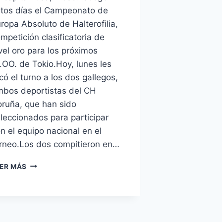
tos días el Campeonato de
ropa Absoluto de Halterofilia,
mpetición clasificatoria de
vel oro para los próximos
.OO. de Tokio.Hoy, lunes les
có el turno a los dos gallegos,
bos deportistas del CH
ruña, que han sido
leccionados para participar
n el equipo nacional en el
rneo.Los dos compitieron en…
CAMPEONATO
ER MÁS
DE
EUROPA
–
MOSCÚ
2021