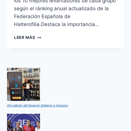
los 10 mejores levantadores de cada grupo
según el ránking anual actualizado de la
Federación Española de
Halterofilia.Destaca la importancia…
COPA
LEER MÁS
DE
ESPAÑA
DE
PROMESAS
DE
HALTEROFILIA
XIII edición del Deporte Solidario e Inclusivo