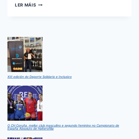
CAMPIONATO
LER MÁIS
DE
ESPAÑA
SUB-
17
DE
HALTEROFILIA
XIII edición do Deporte Solidario e Inclusivo
O CH Coruña, mellor club masculino e segundo feminino no Campionato de
España Absoluto de Halterofilia