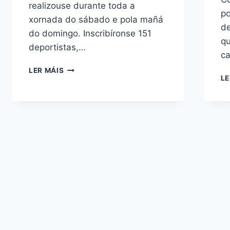
realizouse durante toda a
po
xornada do sábado e pola mañá
de
do domingo. Inscribíronse 151
qu
deportistas,…
ca
🏋️
LER MÁIS
LE
CAMPIONATO
DE
ESPAÑA
JÚNIOR
DE
HALTEROFILIA