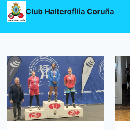
Saltar
Club Halterofilia Coruña
ao
contido