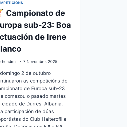
MPETICIÓNS
Campionato de
uropa sub-23: Boa
ctuación de Irene
lanco
r
hcadmin
7 Novembro, 2025
domingo 2 de outubro
ntinuaron as competicións do
mpionato de Europa sub-23
ue comezou o pasado martes
 cidade de Durres, Albania,
a participación de dúas
portistas do Club Halterofilia
ruña. Despois dos 5.º e 6.º