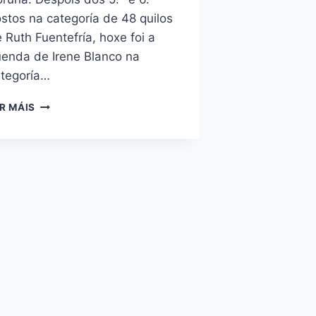
stos na categoría de 48 quilos
 Ruth Fuentefría, hoxe foi a
enda de Irene Blanco na
tegoría…
R MÁIS
CAMPIONATO
DE
EUROPA
SUB-
23:
BOA
ACTUACIÓN
DE
IRENE
BLANCO