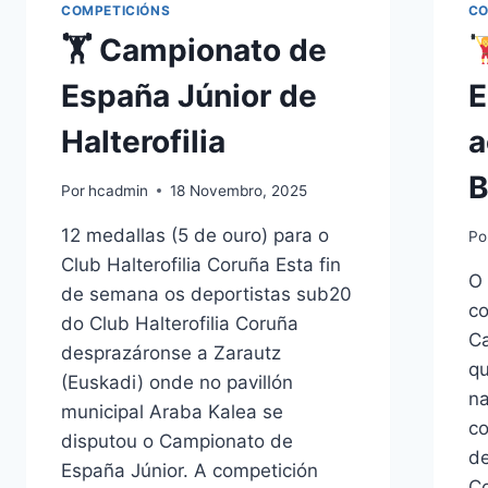
COMPETICIÓNS
CO
🏋️ Campionato de
España Júnior de
E
Halterofilia
a
B
Por
hcadmin
18 Novembro, 2025
12 medallas (5 de ouro) para o
Po
Club Halterofilia Coruña Esta fin
O 
de semana os deportistas sub20
co
do Club Halterofilia Coruña
Ca
desprazáronse a Zarautz
q
(Euskadi) onde no pavillón
na
municipal Araba Kalea se
co
disputou o Campionato de
de
España Júnior. A competición
Co