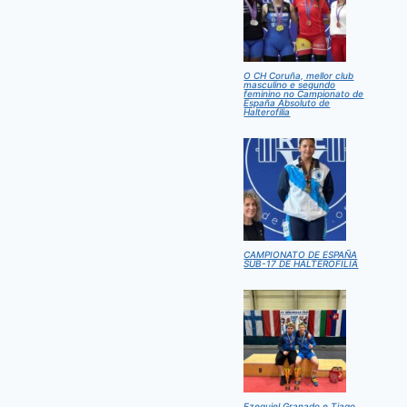
O CH Coruña, mellor club
masculino e segundo
feminino no Campionato de
España Absoluto de
Halterofilia
CAMPIONATO DE ESPAÑA
SUB-17 DE HALTEROFILIA
Ezequiel Granado e Tiago