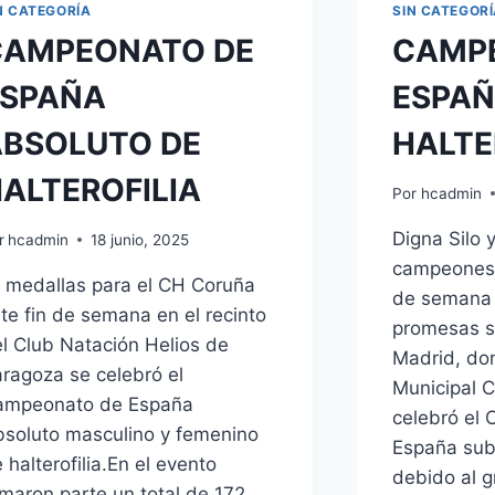
N CATEGORÍA
SIN CATEGOR
CAMPEONATO DE
CAMP
ESPAÑA
ESPAÑ
BSOLUTO DE
HALTE
ALTEROFILIA
Por
hcadmin
Digna Silo 
r
hcadmin
18 junio, 2025
campeones 
 medallas para el CH Coruña
de semana 
te fin de semana en el recinto
promesas s
l Club Natación Helios de
Madrid, do
ragoza se celebró el
Municipal 
ampeonato de España
celebró el
soluto masculino y femenino
España sub
 halterofilia.En el evento
debido al 
maron parte un total de 172