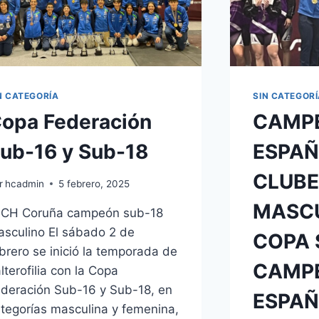
N CATEGORÍA
SIN CATEGOR
opa Federación
CAMP
ub-16 y Sub-18
ESPAÑ
CLUBE
r
hcadmin
5 febrero, 2025
MASCU
 CH Coruña campeón sub-18
sculino El sábado 2 de
COPA S
brero se inició la temporada de
CAMP
lterofilia con la Copa
deración Sub-16 y Sub-18, en
ESPAÑ
tegorías masculina y femenina,