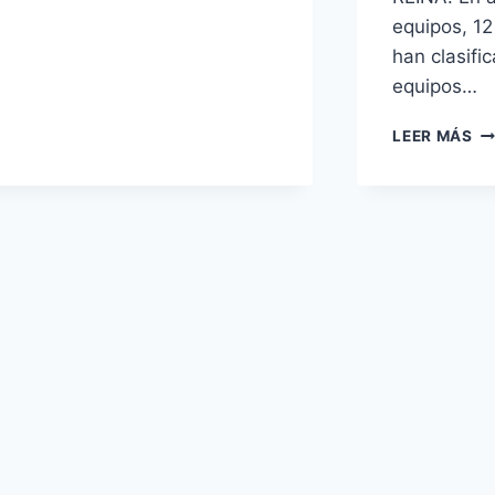
equipos, 12
han clasifi
equipos…
CA
LEER MÁS
DE
ES
PO
CL
MA
LX
CO
S.
EL
RE
/
CA
DE
ES
PO