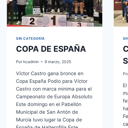
SIN CATEGORÍA
SI
COPA DE ESPAÑA
C
S
Por
hcadmin
9 marzo, 2025
Víctor Castro gana bronce en
Po
Copa España Podio para Víctor
El
Castro con marca minima para el
ma
Campeonato de Europa Absoluto
fe
Este domingo en el Pabellón
ha
Municipal de San Antón de
Fe
Murcia tuvo lugar la Copa de
ca
España de Halterofilia.Este