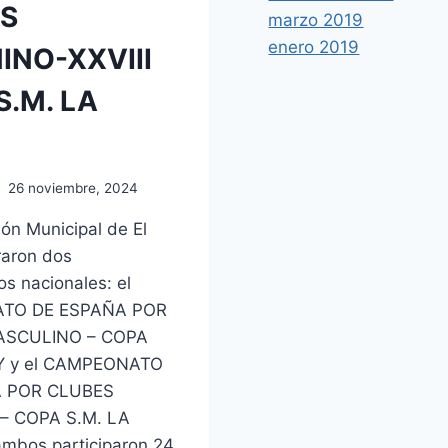
S
marzo 2019
enero 2019
INO-XXVIII
S.M. LA
26 noviembre, 2024
lón Municipal de El
raron dos
s nacionales: el
TO DE ESPAÑA POR
ASCULINO – COPA
EY y el CAMPEONATO
A POR CLUBES
– COPA S.M. LA
ambos participaron 24