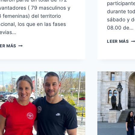
participant
vantadores ( 79 masculinos y
durante tod
 femeninas) del territorio
sábado y d
cional, los que en las fases
08.00 de…
evias…
CA
LEER MÁS
CAMPEONATO
ER MÁS
DE
DE
ES
ESPAÑA
SU
ABSOLUTO
17
DE
DE
HALTEROFILIA
HA