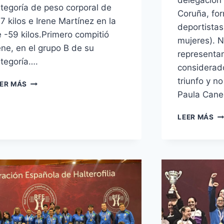
tegoría de peso corporal de
Coruña, fo
7 kilos e Irene Martínez en la
deportista
 -59 kilos.Primero compitió
mujeres). 
ene, en el grupo B de su
representa
tegoría….
considerado
triunfo y n
CAMPEONATO
ER MÁS
DE
Paula Cane
EUROPA
ABSOLUTO
CO
LEER MÁS
DE
SO
HALTEROFILIA
DE
#2
HA
#2