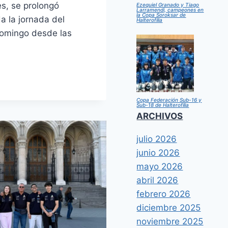
es, se prolongó
Ezequiel Granado y Tiago
Larramendi, campeones en
la Copa Soroksar de
a la jornada del
Halterofilia
omingo desde las
MPEONATO
PAÑA
B-
Copa Federación Sub-16 y
Sub-18 de Halterofilia
ARCHIVOS
LTEROFILIA
julio 2026
junio 2026
mayo 2026
abril 2026
febrero 2026
diciembre 2025
noviembre 2025