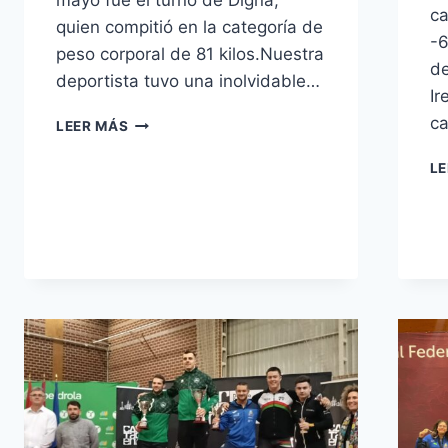
ca
quien compitió en la categoría de
-6
peso corporal de 81 kilos.Nuestra
de
deportista tuvo una inolvidable…
Ir
CAMPEONATO
ca
LEER MÁS
DEL
MUNDO
LE
SUB-
17
DE
HALTEROFILIA