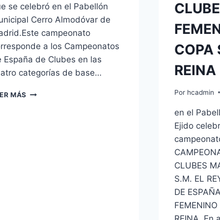
CLUBE
e se celebró en el Pabellón
nicipal Cerro Almodóvar de
FEMEN
adrid.Este campeonato
rresponde a los Campeonatos
COPA 
 España de Clubes en las
REINA
atro categorías de base…
COPA
Por
hcadmin
ER MÁS
FEDERACIÓN
en el Pabel
SUB-
16
Ejido celeb
Y
campeonato
SUB-
CAMPEONA
18
CLUBES M
S.M. EL R
DE ESPAÑ
FEMENINO 
REINA. En 