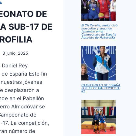
ÍA
EONATO DE
A SUB-17 DE
El CH Coruña, mejor club
masculino y segundo
femenino en el
Campeonato de España
ROFILIA
Absoluto de Halterofilia
3 junio, 2025
y Daniel Rey
de España Este fin
nuestras jóvenes
CAMPEONATO DE ESPAÑA
SUB-17 DE HALTEROFILIA
e desplazaron a
#2
nde en el Pabellón
Cerro Almodóvar se
 Campeonato de
-17. La competición,
gran número de