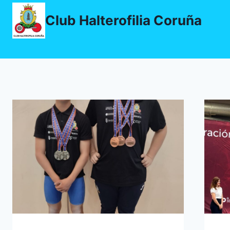
Saltar
Club Halterofilia Coruña
al
contenido