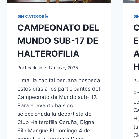
SIN CATEGORÍA
SI
CAMPEONATO DEL
MUNDO SUB-17 DE
HALTEROFILIA
A
H
Por
hcadmin
12 mayo, 2025
Lima, la capital peruana hospeda
Po
estos días a los participantes del
En
Campeonato de Mundo sub- 17.
ce
Para el evento ha sido
C
seleccionada la deportista del
Ha
Club Halterofilia Coruña, Digna
tu
Silo Mangue.El domingo 4 de
CH
mayo fue el turno de Digna,