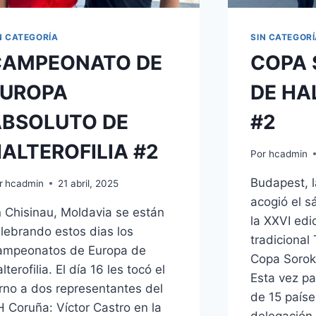
N CATEGORÍA
SIN CATEGOR
CAMPEONATO DE
COPA
EUROPA
DE HA
BSOLUTO DE
#2
ALTEROFILIA #2
Por
hcadmin
Budapest, l
r
hcadmin
21 abril, 2025
acogió el s
 Chisinau, Moldavia se están
la XXVI edi
lebrando estos dias los
tradicional
ampeonatos de Europa de
Copa Soroks
lterofilia. El día 16 les tocó el
Esta vez pa
rno a dos representantes del
de 15 paíse
 Coruña: Víctor Castro en la
delegación 