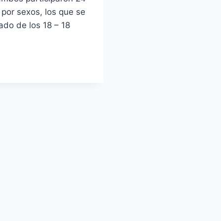
 por sexos, los que se
cado de los 18 – 18
MPEONATO
PAÑA
R
UBES
SCULINO-
VII
PA
M.
Y
MPEONATO
PAÑA
R