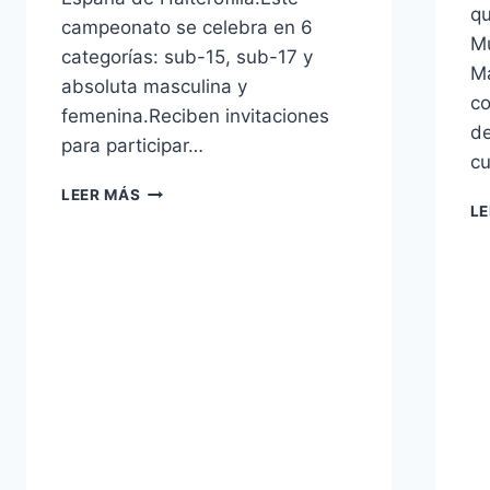
qu
campeonato se celebra en 6
Mu
categorías: sub-15, sub-17 y
M
absoluta masculina y
co
femenina.Reciben invitaciones
de
para participar…
cu
COPA
LEER MÁS
LE
DE
ESPAÑA