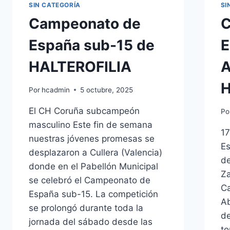
SIN CATEGORÍA
SI
Campeonato de
España sub-15 de
HALTEROFILIA
A
H
Por
hcadmin
5 octubre, 2025
El CH Coruña subcampeón
Po
masculino Este fin de semana
17
nuestras jóvenes promesas se
Es
desplazaron a Cullera (Valencia)
de
donde en el Pabellón Municipal
Za
se celebró el Campeonato de
C
España sub-15. La competición
Ab
se prolongó durante toda la
de
jornada del sábado desde las
to