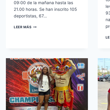
09:00 de la mañana hasta las
le
21.00 horas. Se han inscrito 105
93
deportistas, 67…
na
CAMPEONATO
pr
LEER MÁS
DE
ESPAÑA
LE
SUB-
15
DE
HALTEROFILIA