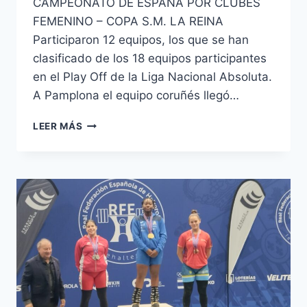
CAMPEONATO DE ESPAÑA POR CLUBES
FEMENINO – COPA S.M. LA REINA
Participaron 12 equipos, los que se han
clasificado de los 18 equipos participantes
en el Play Off de la Liga Nacional Absoluta.
A Pamplona el equipo coruñés llegó…
CAMPEONATO
LEER MÁS
DE
ESPAÑA
POR
CLUBES
FEMENINO-
XXIX
COPA
S.M.
LA
REINA