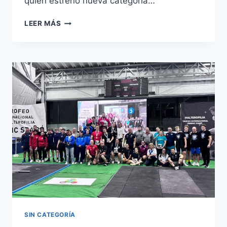
quien estrenó nueva categoría…
CAMPIONATO
LEER MÁS
DE
EUROPA
SUB-
23
DE
HALTEROFILIA
SIN CATEGORÍA