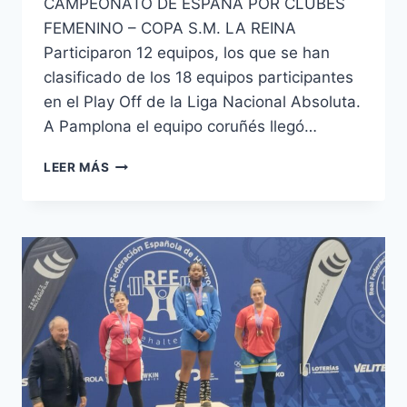
CAMPEONATO DE ESPAÑA POR CLUBES
FEMENINO – COPA S.M. LA REINA
Participaron 12 equipos, los que se han
clasificado de los 18 equipos participantes
en el Play Off de la Liga Nacional Absoluta.
A Pamplona el equipo coruñés llegó…
CAMPEONATO
LEER MÁS
DE
ESPAÑA
POR
CLUBES
FEMENINO-
XXIX
COPA
S.M.
LA
REINA