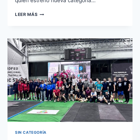
quien estrenó nueva categoría…
CAMPIONATO
LEER MÁS
DE
EUROPA
SUB-
23
DE
HALTEROFILIA
SIN CATEGORÍA