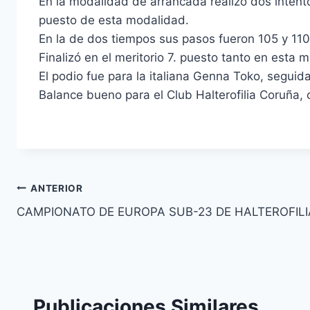
En la modalidad de arrancada realizó dos intento
puesto de esta modalidad.
En la de dos tiempos sus pasos fueron 105 y 110,
Finalizó en el meritorio 7. puesto tanto en esta 
El podio fue para la italiana Genna Toko, seguida
Balance bueno para el Club Halterofilia Coruña,
Navegación
ANTERIOR
CAMPIONATO DE EUROPA SUB-23 DE HALTEROFILI
de
entradas
Publicaciones Similares