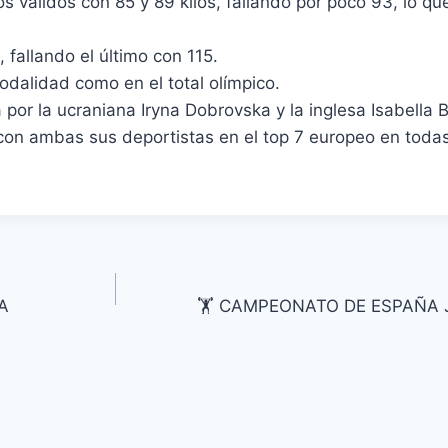
s válidos con 85 y 89 kilos, fallando por poco 93, lo q
 fallando el último con 115.
modalidad como en el total olímpico.
 por la ucraniana Iryna Dobrovska y la inglesa Isabella 
 con ambas sus deportistas en el top 7 europeo en toda
A
🏋️ CAMPEONATO DE ESPAÑA 