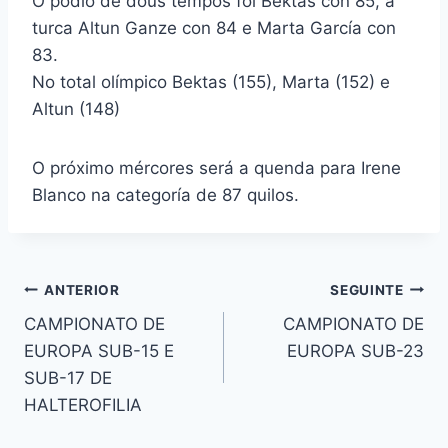
O podio de dous tempos foi Bektas con 85, a
turca Altun Ganze con 84 e Marta García con
83.
No total olímpico Bektas (155), Marta (152) e
Altun (148)
O próximo mércores será a quenda para Irene
Blanco na categoría de 87 quilos.
Navegación
ANTERIOR
SEGUINTE
CAMPIONATO DE
CAMPIONATO DE
de
EUROPA SUB-15 E
EUROPA SUB-23
entradas
SUB-17 DE
HALTEROFILIA